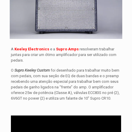
A
Keeley Electronics
e a
Supro Amps
resolveram trabalhar
juntas para criar um ótimo amplificador para ser utilizado com
pedais.
O
Supro Keeley Custom
foi desenhado para trabalhar muito bem
com pedais, com sua seção de EQ de duas bandas e o preamp
recebendo uma atenção especial para trabalhar bem com seus
pedais de ganho ligados na “frente” do amp. O amplificador
oferece 25w de potência (Classe A), válvulas ECC83S no pré (2),
6V6GT no power (2) e utiliza um falante de 10″ Supro CR10.