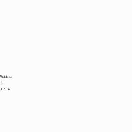
Robben
ela
os que