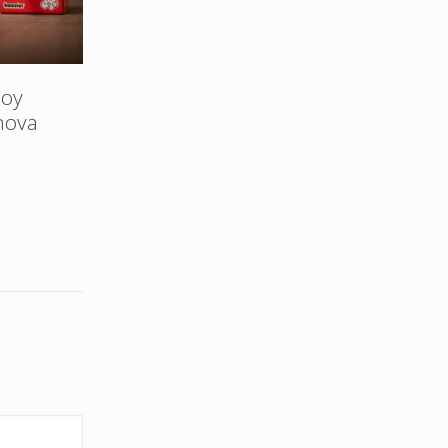
Boy
nova