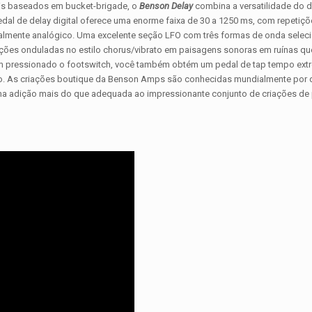
dais baseados em bucket-brigade, o
Benson Delay
combina a versatilidade do d
dal de delay digital oferece uma enorme faixa de 30 a 1250 ms, com repetiçõ
almente analógico. Uma excelente seção LFO com três formas de onda selec
etições onduladas no estilo chorus/vibrato em paisagens sonoras em ruínas q
 pressionado o footswitch, você também obtém um pedal de tap tempo ex
ção. As criações boutique da Benson Amps são conhecidas mundialmente por 
ma adição mais do que adequada ao impressionante conjunto de criações de 