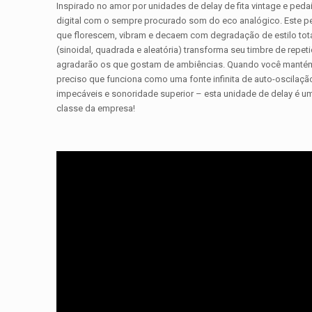
Inspirado no amor por unidades de delay de fita vintage e pe
digital com o sempre procurado som do eco analógico. Este pe
que florescem, vibram e decaem com degradação de estilo tot
(sinoidal, quadrada e aleatória) transforma seu timbre de rep
agradarão os que gostam de ambiências. Quando você mantém
preciso que funciona como uma fonte infinita de auto-oscila
impecáveis e sonoridade superior – esta unidade de delay é u
classe da empresa!