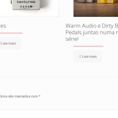
res
Warm Audio e Dirty 
Pedals juntas numa 
série!
Leia mais
Leia mais
órios são marcados com
*