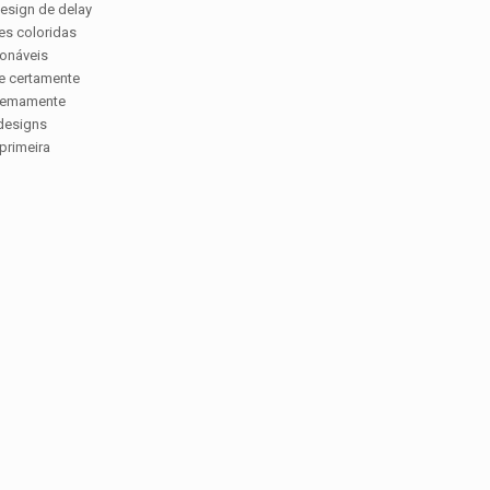
esign de delay
es coloridas
ionáveis
ue certamente
tremamente
designs
primeira