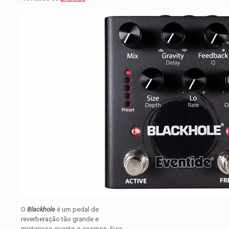
O
Blackhole
é um pedal de
reverberação tão grande e
misterioso quanto o cosmos. Fuja