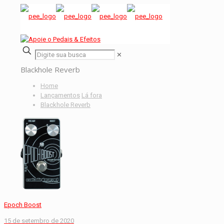
✕
Blackhole Reverb
Home
Lançamentos
Lá fora
Blackhole Reverb
Epoch Boost
15 de setembro de 2020