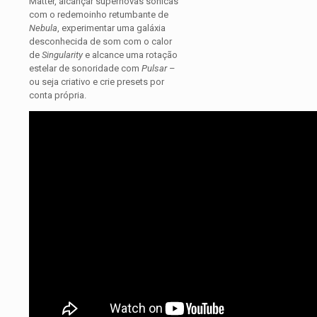
Matter, alcançar supernovas sônicas
com o redemoinho retumbante de
Nebula
, experimentar uma galáxia
desconhecida de som com o calor
de
Singularity
e alcance uma rotação
estelar de sonoridade com
Pulsar
–
ou seja criativo e crie presets por
conta própria.