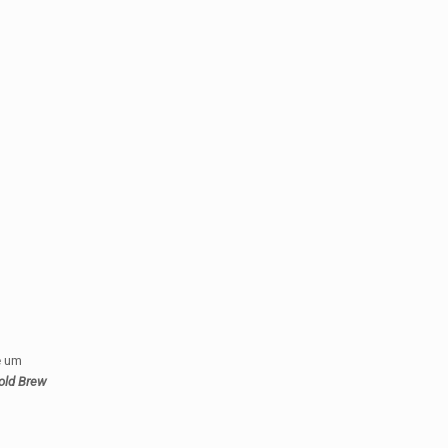
e um
old Brew