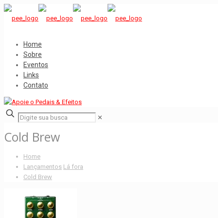
Home
Sobre
Eventos
Links
Contato
✕
Cold Brew
Home
Lançamentos
Lá fora
Cold Brew