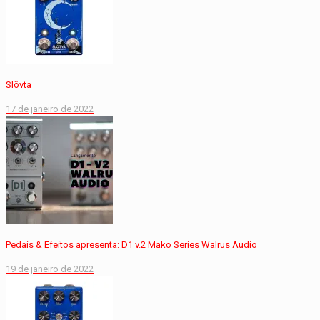
Slövta
17 de janeiro de 2022
Pedais & Efeitos apresenta: D1 v.2 Mako Series Walrus Audio
19 de janeiro de 2022