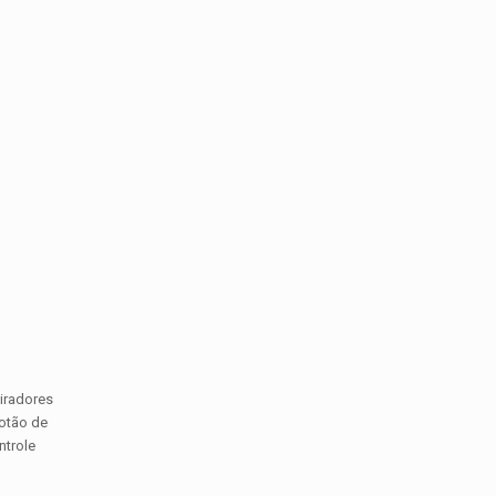
piradores
botão de
ntrole