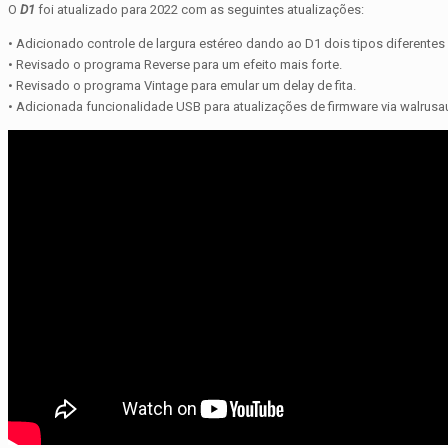
O
D1
foi atualizado para 2022 com as seguintes atualizações:
• Adicionado controle de largura estéreo dando ao D1 dois tipos diferentes
• Revisado o programa Reverse para um efeito mais forte.
• Revisado o programa Vintage para emular um delay de fita.
• Adicionada funcionalidade USB para atualizações de firmware via walrusau