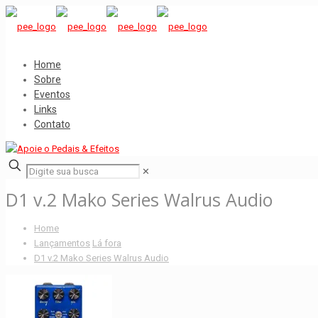
Home
Sobre
Eventos
Links
Contato
✕
D1 v.2 Mako Series Walrus Audio
Home
Lançamentos
Lá fora
D1 v.2 Mako Series Walrus Audio