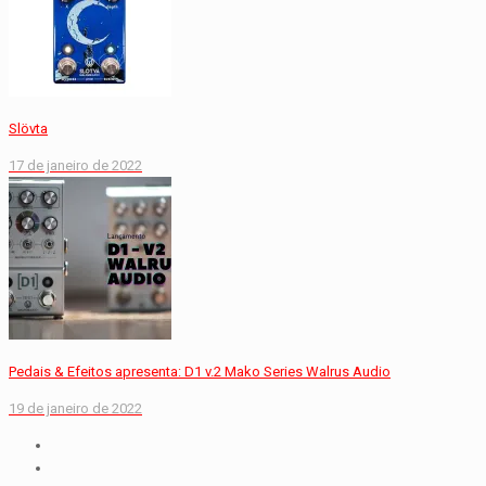
Slövta
17 de janeiro de 2022
Pedais & Efeitos apresenta: D1 v.2 Mako Series Walrus Audio
19 de janeiro de 2022