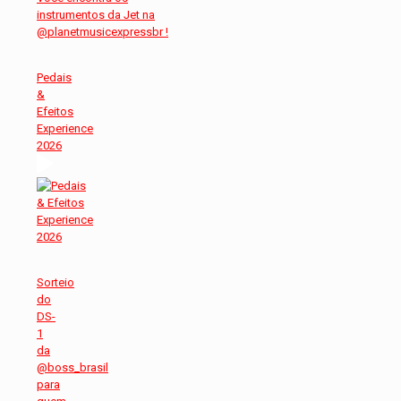
Pedais
&
Efeitos
Experience
2026
Sorteio
do
DS-
1
da
@boss_brasil
para