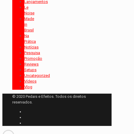
Lançamentos
Le
Noise
Made
in
Brasil
Na
Prática
Notícias
Pesquisa
Promoção
Reviews
Setups
Uncategorized
Vídeos
Vlog
© 2020 Pedais e Efeitos. Todos os direitos
reservados.