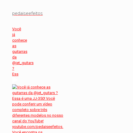
pedaiseefeitos
Você
já
conhece
as
guitarras
da
@jet_guitars
?
Ess