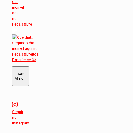
dia
incrível
aqui
no
Pedais&Efe
Ver
Mais…
Seguir
no
Instagram