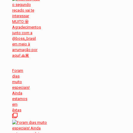
Foram
dias
muito
especiais!
Ainda
estamos
em
êxtas