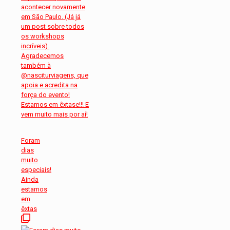
Foram
dias
muito
especiais!
Ainda
estamos
em
êxtas