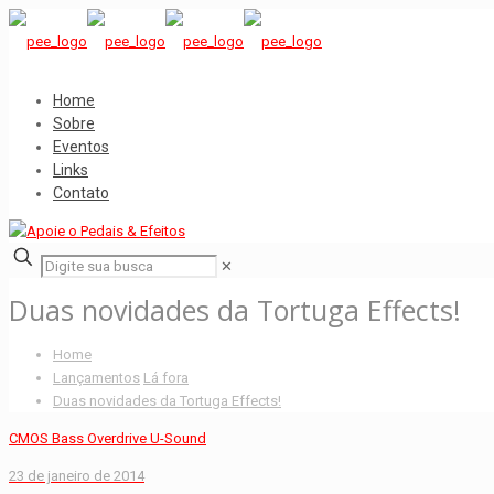
Home
Sobre
Eventos
Links
Contato
✕
Duas novidades da Tortuga Effects!
Home
Lançamentos
Lá fora
Duas novidades da Tortuga Effects!
CMOS Bass Overdrive U-Sound
23 de janeiro de 2014