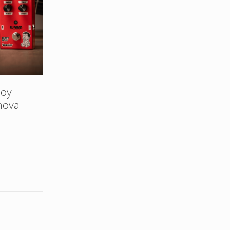
Boy
nova