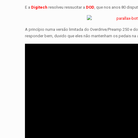
E a
Digitech
resolveu ressucitar a
DOD
, que nos anos 80 dispu
A princípio numa versão limitada do Overdrive/Preamp 250 e d
responder bem, duvido que eles não mantenham os pedais na at