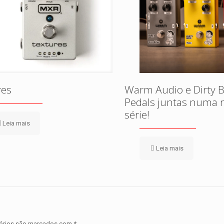
res
Warm Audio e Dirty 
Pedals juntas numa 
série!
Leia mais
Leia mais
órios são marcados com
*