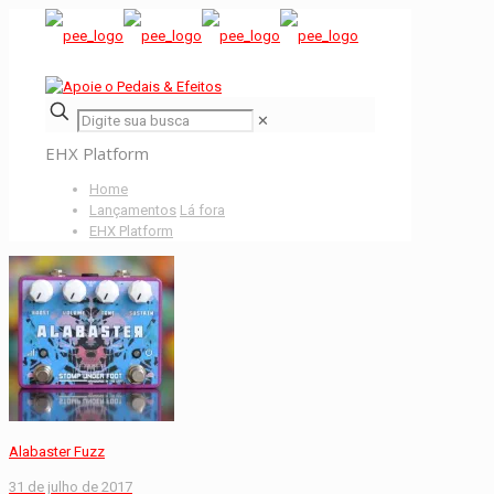
✕
EHX Platform
Home
Lançamentos
Lá fora
EHX Platform
Alabaster Fuzz
31 de julho de 2017