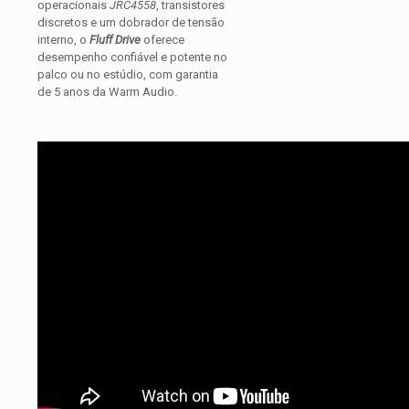
operacionais
JRC4558
, transistores
discretos e um dobrador de tensão
interno, o
Fluff Drive
oferece
desempenho confiável e potente no
palco ou no estúdio, com garantia
de 5 anos da Warm Audio.