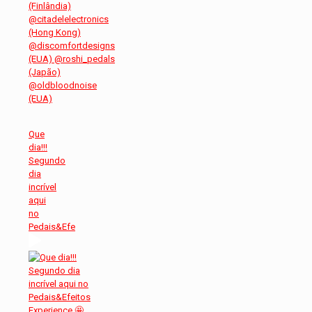
Que
dia!!!
Segundo
dia
incrível
aqui
no
Pedais&Efe