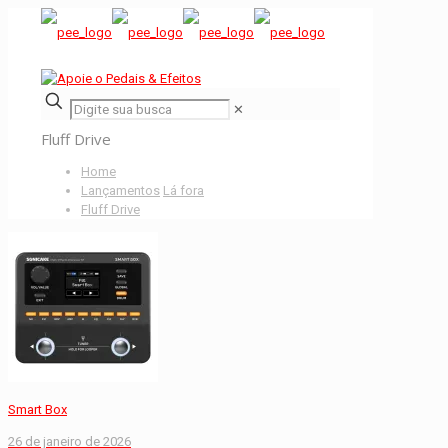
✕
Fluff Drive
Home
Lançamentos
Lá fora
Fluff Drive
Smart Box
26 de janeiro de 2026