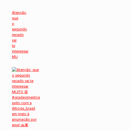
Atenção,
que
o
segundo
recado
vai
te
interessar
MU