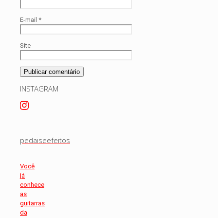
E-mail
*
Site
INSTAGRAM
pedaiseefeitos
Você
já
conhece
as
guitarras
da