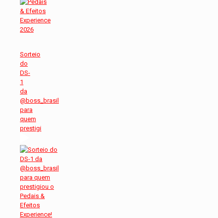
Sorteio
do
DS-
1
da
@boss_brasil
para
quem
prestigi