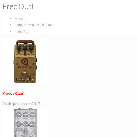
FreqOut!
Home
Lançamentos
Lá fora
FreqOut!
PressuRizer!
26 de janeiro de 2017