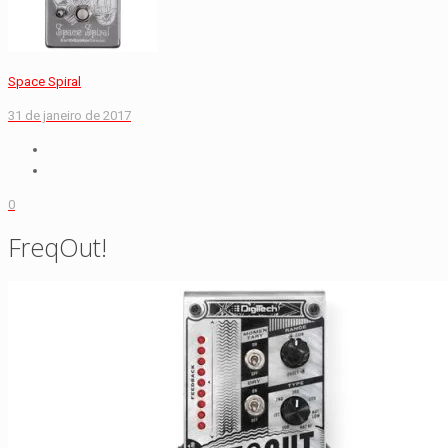
Space Spiral
31 de janeiro de 2017
0
FreqOut!