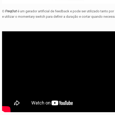
O
FreqOut
é um gerador artificial de feedback e pode ser utilizado tanto por
e utilizar o momentary switch para definir a duração e cortar quando necessá