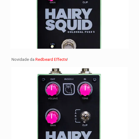
Novidade da
Redbeard Effects
!