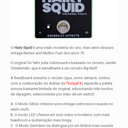
O
Hairy Squid
é uma visão moderna do raro, mas semi-obscuro
vintage
Barnes and Mullins Fuzz
dos anos 70.
O original foi feito pela
Colorsound
e baseado no circuito
Jumbo
Tonebender
, que é semelhante a um circuito
Big Muff
.
A Readbeard assumiu o circuito (que, como sempre, contou
com a colaboração do Adrian da
ThorpyFX
) expande a paleta
sonora bastante limitada do original, adicionando três modos
de clipagem, selecionáveis por meio de um switch:
A: O Modo Silício oferece sons vintage cremosos e suaves no
estilo muff;
B: O modo LED oferece um som maior e moderno com mais
headroom e sustentação mais longa;
C : O Modo Germânio se distingue por um tImbre mais ousado