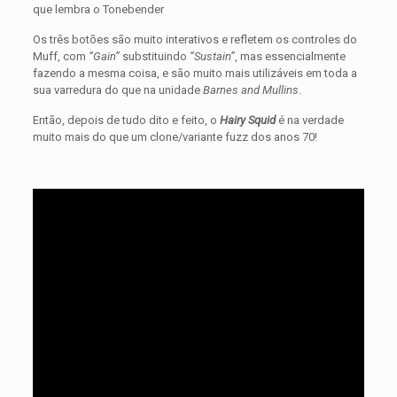
que lembra o Tonebender
Os três botões são muito interativos e refletem os controles do
Muff, com
“Gain”
substituindo
“Sustain”
, mas essencialmente
fazendo a mesma coisa, e são muito mais utilizáveis em toda a
sua varredura do que na unidade
Barnes and Mullins
.
Então, depois de tudo dito e feito, o
Hairy Squid
é na verdade
muito mais do que um clone/variante fuzz dos anos 70!