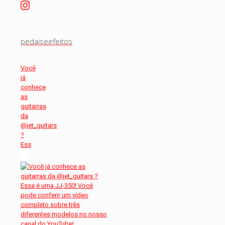
pedaiseefeitos
Você
já
conhece
as
guitarras
da
@jet_guitars
?
Ess