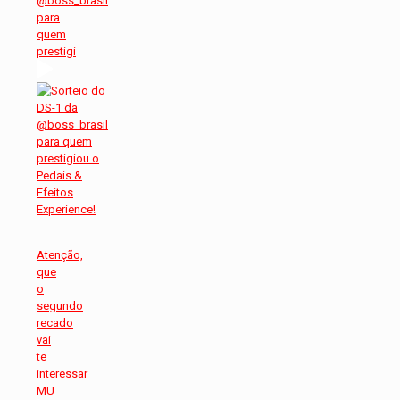
@boss_brasil
para
quem
prestigi
Atenção,
que
o
segundo
recado
vai
te
interessar
MU