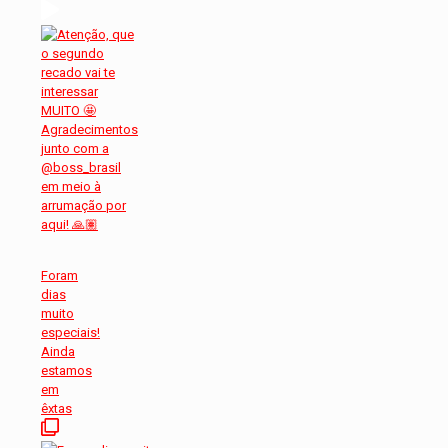
Foram
dias
muito
especiais!
Ainda
estamos
em
êxtas