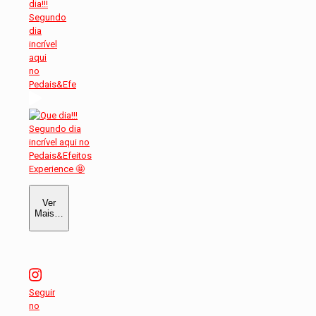
dia!!!
Segundo
dia
incrível
aqui
no
Pedais&Efe
Ver
Mais…
Seguir
no