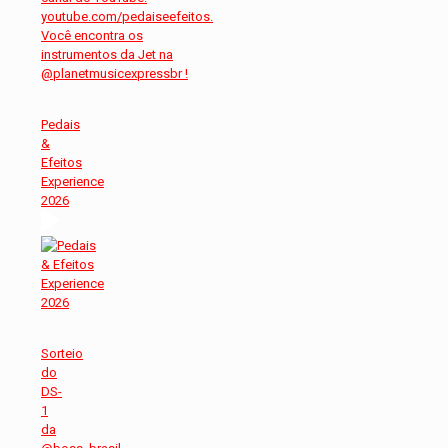
Pedais
&
Efeitos
Experience
2026
Sorteio
do
DS-
1
da