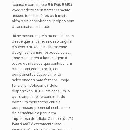
icônica e com nosso
If 6 Was 9 MKII
,
você pode tocar instantaneamente
nesses tons lendários ou ir muito
além para descobrir seu próprio som
de assinatura saturado.
Já se passaram pelo menos 10 anos
desde que lançamos nosso original
If 6 Was 9 BC183
e melhorar esse
design sólido não foi pouca coisa.
Esse pedal presta homenagem a
todos os músicos que contribuíram
para o panteão do rock, com
componentes especialmente
selecionados para fazer seu mojo
funcionar. Colocamos dois
dispositivos BC183 em cada um, o
que é amplamente considerado
como um meio-termo entre a
compressão potencialmente mole
do germânio e a penugem
impetuosa do silício. O timbre do
If 6
Was 9 MKII
é exatamente isso –
suave e refinado, sem desmoronar