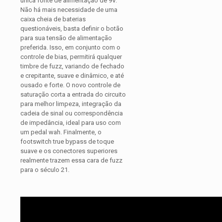
única fonte de alimentação de 9V.
Não há mais necessidade de uma
caixa cheia de baterias
questionáveis, basta definir o botão
para sua tensão de alimentação
preferida. Isso, em conjunto com o
controle de bias, permitirá qualquer
timbre de fuzz, variando de fechado
e crepitante, suave e dinâmico, e até
ousado e forte. O novo controle de
saturação corta a entrada do circuito
para melhor limpeza, integração da
cadeia de sinal ou correspondência
de impedância, ideal para uso com
um pedal wah. Finalmente, o
footswitch true bypass de toque
suave e os conectores superiores
realmente trazem essa cara de fuzz
para o século 21.