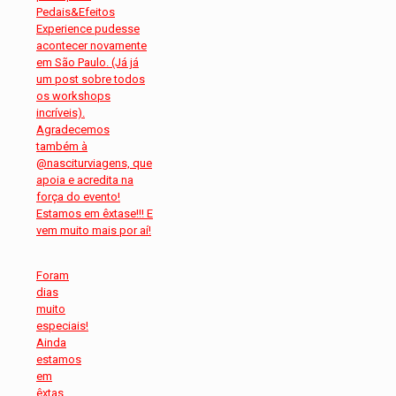
Foram
dias
muito
especiais!
Ainda
estamos
em
êxtas