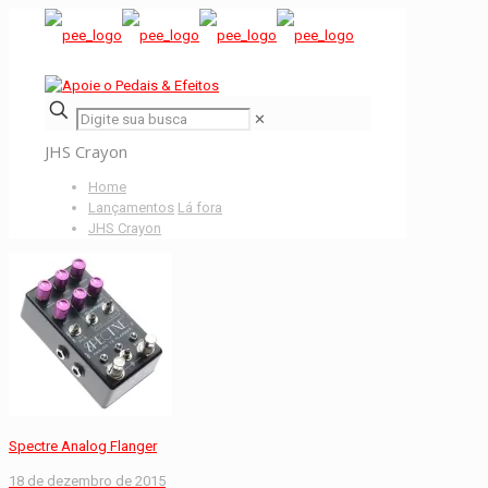
✕
JHS Crayon
Home
Lançamentos
Lá fora
JHS Crayon
Spectre Analog Flanger
18 de dezembro de 2015