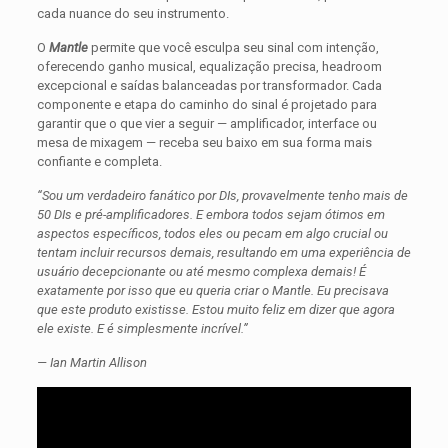
cada nuance do seu instrumento.
O
Mantle
permite que você esculpa seu sinal com intenção,
oferecendo ganho musical, equalização precisa, headroom
excepcional e saídas balanceadas por transformador. Cada
componente e etapa do caminho do sinal é projetado para
garantir que o que vier a seguir — amplificador, interface ou
mesa de mixagem — receba seu baixo em sua forma mais
confiante e completa.
“Sou um verdadeiro fanático por DIs, provavelmente tenho mais de
50 DIs e pré-amplificadores. E embora todos sejam ótimos em
aspectos específicos, todos eles ou pecam em algo crucial ou
tentam incluir recursos demais, resultando em uma experiência de
usuário decepcionante ou até mesmo complexa demais! É
exatamente por isso que eu queria criar o Mantle. Eu precisava
que este produto existisse. Estou muito feliz em dizer que agora
ele existe. E é simplesmente incrível.”
— Ian Martin Allison