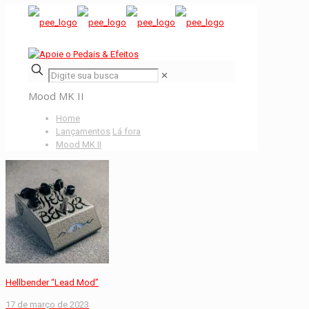
✕
Mood MK II
Home
Lançamentos
Lá fora
Mood MK II
Hellbender “Lead Mod”
17 de março de 2023