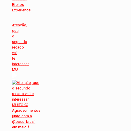
Atenção,
que
o
segundo
recado
vai
te
interessar
MU