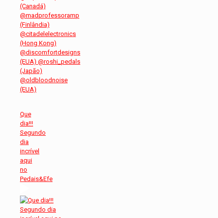
Que
dia!!!
Segundo
dia
incrível
aqui
no
Pedais&Efe