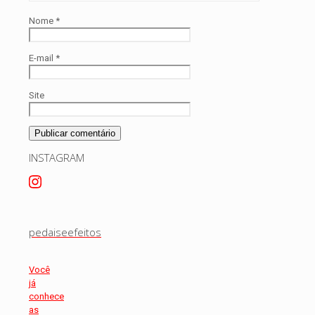
Nome
*
E-mail
*
Site
INSTAGRAM
pedaiseefeitos
Você
já
conhece
as