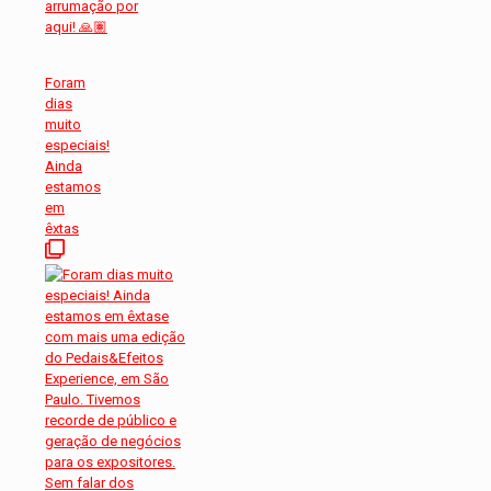
Foram
dias
muito
especiais!
Ainda
estamos
em
êxtas