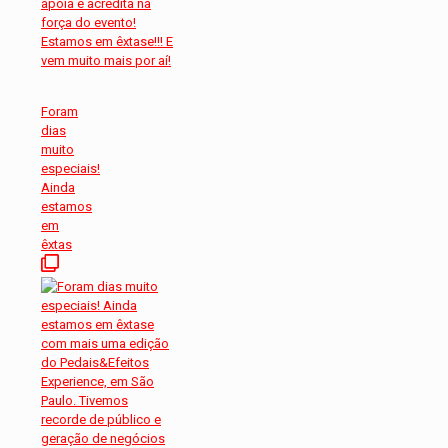
Foram
dias
muito
especiais!
Ainda
estamos
em
êxtas