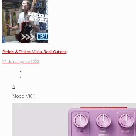
Pedais & Efeitos Visita: Reali Guitars!
21 de março de 2023
0
Mood MK II