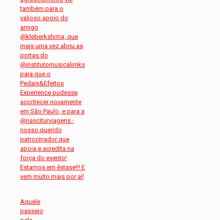
Aquele
passeio