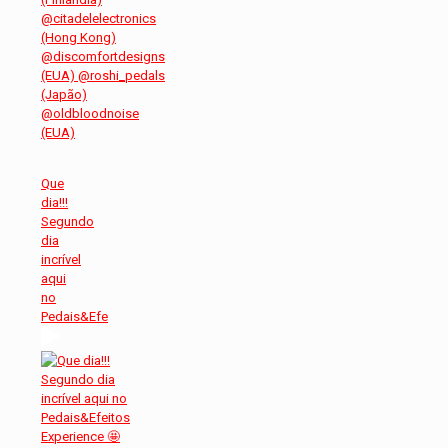
Que
dia!!!
Segundo
dia
incrível
aqui
no
Pedais&Efe