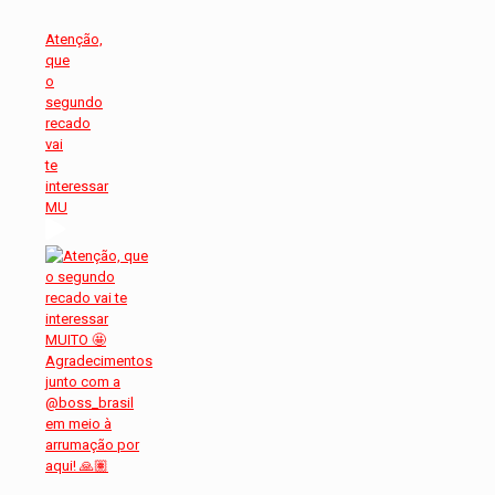
Atenção,
que
o
segundo
recado
vai
te
interessar
MU