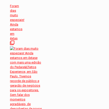
Foram
dias
muito
especiais!
Ainda
estamos
em
êxtas