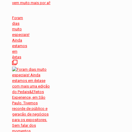
Foram
dias
muito
especiais!
Ainda
estamos
em
êxtas