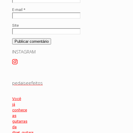
E-mail
*
Site
INSTAGRAM
pedaiseefeitos
Você
já
conhece
as
guitarras
da
@jet_guitars