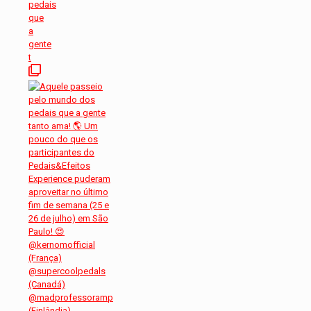
pedais
que
a
gente
t