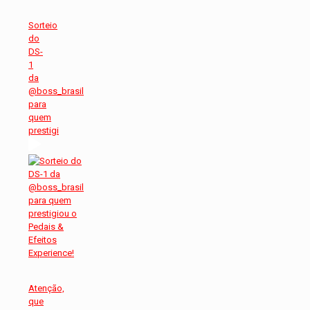
Sorteio
do
DS-
1
da
@boss_brasil
para
quem
prestigi
Atenção,
que