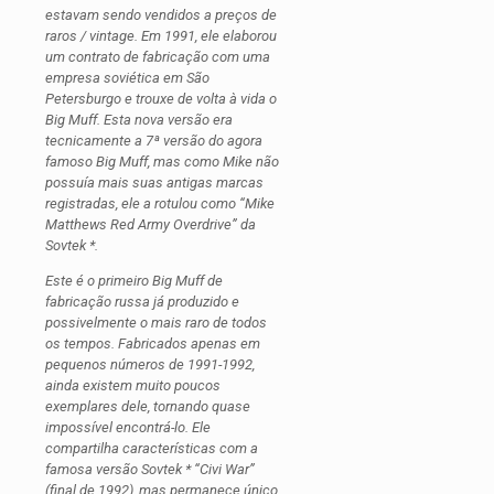
estavam sendo vendidos a preços de
raros / vintage. Em 1991, ele elaborou
um contrato de fabricação com uma
empresa soviética em São
Petersburgo e trouxe de volta à vida o
Big Muff. Esta nova versão era
tecnicamente a 7ª versão do agora
famoso Big Muff, mas como Mike não
possuía mais suas antigas marcas
registradas, ele a rotulou como “Mike
Matthews Red Army Overdrive” da
Sovtek *.
Este é o primeiro Big Muff de
fabricação russa já produzido e
possivelmente o mais raro de todos
os tempos. Fabricados apenas em
pequenos números de 1991-1992,
ainda existem muito poucos
exemplares dele, tornando quase
impossível encontrá-lo. Ele
compartilha características com a
famosa versão Sovtek * “Civi War”
(final de 1992), mas permanece único.