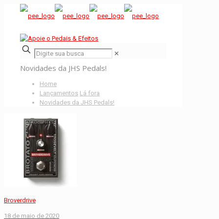
✕
Novidades da JHS Pedals!
Home
Lançamentos
Lá fora
Novidades da JHS Pedals!
Broverdrive
18 de maio de 2020