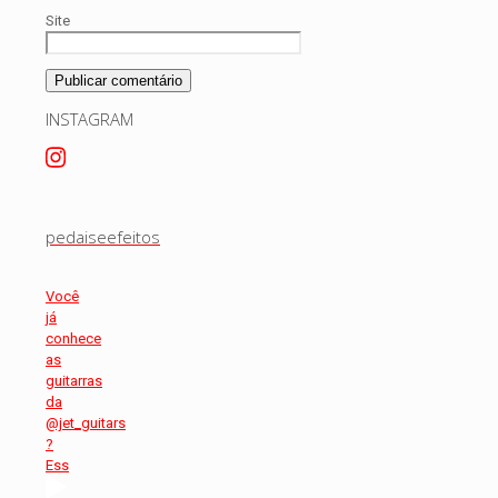
Site
INSTAGRAM
pedaiseefeitos
Você
já
conhece
as
guitarras
da
@jet_guitars
?
Ess