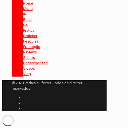
Noise
Made
in
Brasil
Na
Prática
Notícias
Pesquisa
Promoção
Reviews
Setups
Uncategorized
Vídeos
Vlog
© 2020 Pedais e Efeitos. Todos os direitos
reservados.