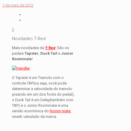
7 de maio de 2012
0
Novidades T-Rex!
Mais novidades da
T-Rex
! São os
pedais
Tapster
,
Duck Tail
e
Junior
Roommate
!
O Tapster é um Tremolo com o
controle TAP(ou seja, você pode
determinar a velocidade do tremolo
pisando em um dos foots do pedal),
o Duck Tail é um Delay(também com
TAP) e o Junior Roommate é uma
versão econômica do
Romm-mate
,
reverb valvulado da marca.