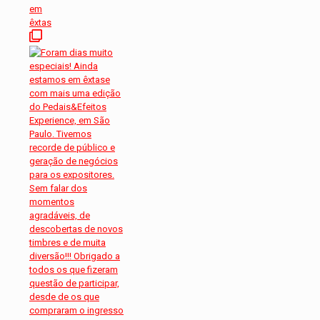
em
êxtas