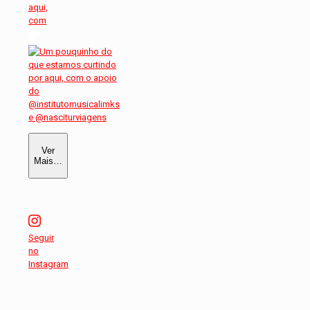
aqui,
com
Ver
Mais…
Seguir
no
Instagram