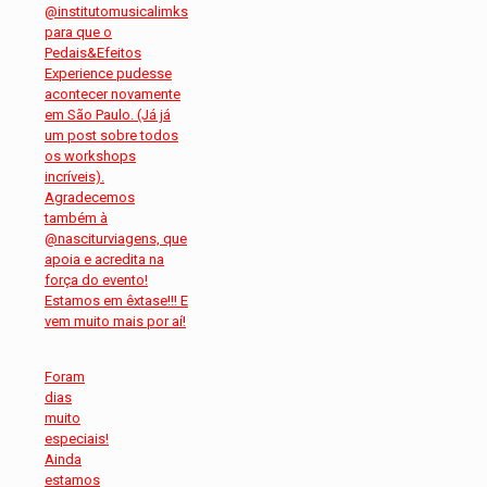
Foram
dias
muito
especiais!
Ainda
estamos