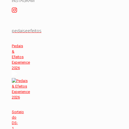
INSTAGRAM
pedaiseefeitos
Pedais
&
Efeitos
Experience
2026
Sorteio
do
DS-
1