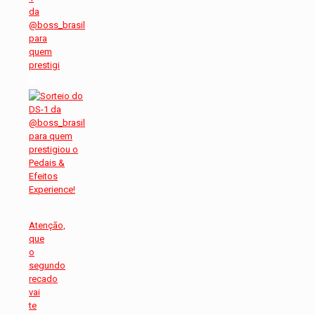
da
@boss_brasil
para
quem
prestigi
Atenção,
que
o
segundo
recado
vai
te