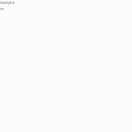
 maciça e
ubo