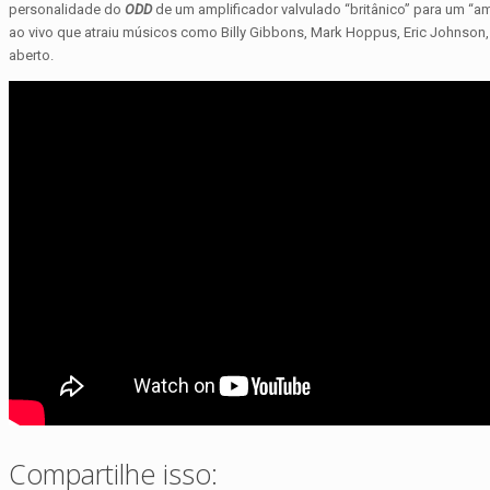
personalidade do
ODD
de um amplificador valvulado “britânico” para um “ame
ao vivo que atraiu músicos como Billy Gibbons, Mark Hoppus, Eric Johnson, 
aberto.
Compartilhe isso: