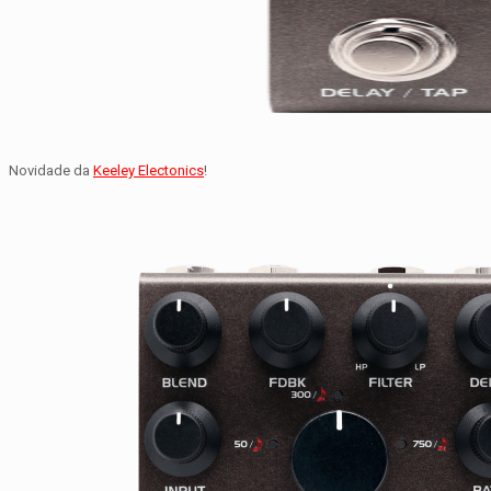
Novidade da
Keeley Electonics
!