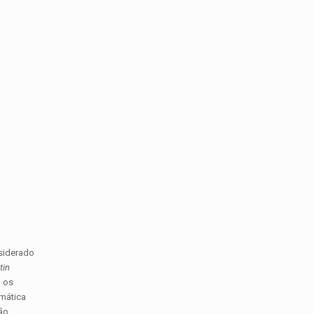
nsiderado
tin
, os
amática
ão