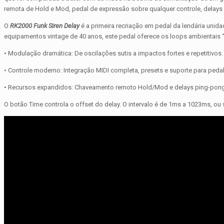
remota de Hold e Mod, pedal de expressão sobre qualquer controle, delays 
O
RK2000 Funk Siren Delay
é a primeira recriação em pedal da lendária unid
equipamentos vintage de 40 anos, este pedal oferece os loops ambientais 
• Modulação dramática: De oscilações sutis a impactos fortes e repetitivos.
• Controle moderno: Integração MIDI completa, presets e suporte para peda
• Recursos expandidos: Chaveamento remoto Hold/Mod e delays ping-pon
O botão Time controla o offset do delay. O intervalo é de 1ms a 1023ms, ou