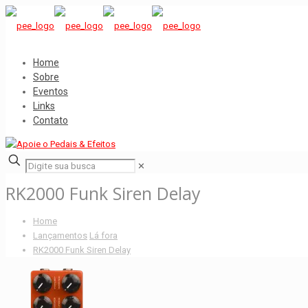
Home
Sobre
Eventos
Links
Contato
✕
RK2000 Funk Siren Delay
Home
Lançamentos
Lá fora
RK2000 Funk Siren Delay