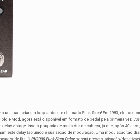
y
o usa para criar um loop ambiente chamado Funk Siren! Em 1983, ele foi co
old e Mod, agora está disponível em formato de pedal pela primeira vez.
Jus
e delay vintage. Isso o pouparia de muita dor de cabeça, já que, após 40 anos
ornam este delay tão único é sua seção de modulação. Uma modulação tão dr
avador de fita. O
RK2000 Funk Siren Delay
possui presets, ativação/desativaç