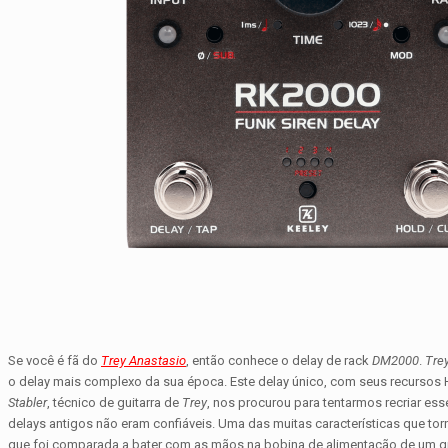
Se você é fã do
Trey Anastasio
, então conhece o delay de rack
DM2000
.
Tre
o delay mais complexo da sua época. Este delay único, com seus recursos H
Stabler
, técnico de guitarra de
Trey
, nos procurou para tentarmos recriar ess
delays antigos não eram confiáveis. Uma das muitas características que t
que foi comparada a bater com as mãos na bobina de alimentação de um gr