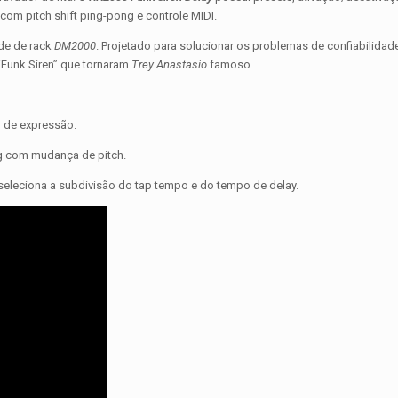
com pitch shift ping-pong e controle MIDI.
ade de rack
DM2000
. Projetado para solucionar os problemas de confiabilidad
“Funk Siren” que tornaram
Trey Anastasio
famoso.
l de expressão.
g com mudança de pitch.
 seleciona a subdivisão do tap tempo e do tempo de delay.