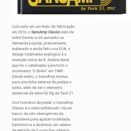
Colocado em um hiato de fabricação
em 2016, o
SansAmp Classic
está de
volta! Devido a um aumento na
demanda popular, praticamente
inalterado e ainda feito nos EUA, o
design totalmente analógico é a
invenção única de
B. Andrew Barta
que foi o catalisador para todo o
movimento “ir direto” em 1989.
Desde então, o SansAmp evoluiu
para uma linha extensa de pedais e
racks, além de ser o elemento
essencial da série
Fly Rig
da Tech 21.
Dos formatos de pedal, o SansAmp
Classic é o mais sofisticado. Há um
banco de oito interruptores de
caracteres para ajustar tonalidade,
harmônicos e dinâmica; um seletor
de entrada de 3 posições oferece