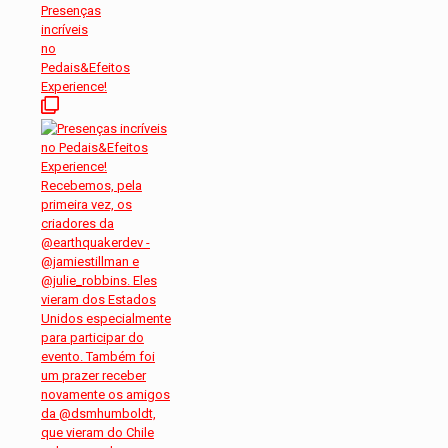
Presenças
incríveis
no
Pedais&Efeitos
Experience!