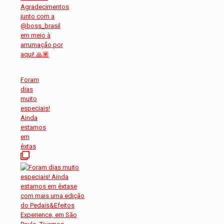
Foram
dias
muito
especiais!
Ainda
estamos
em
êxtas