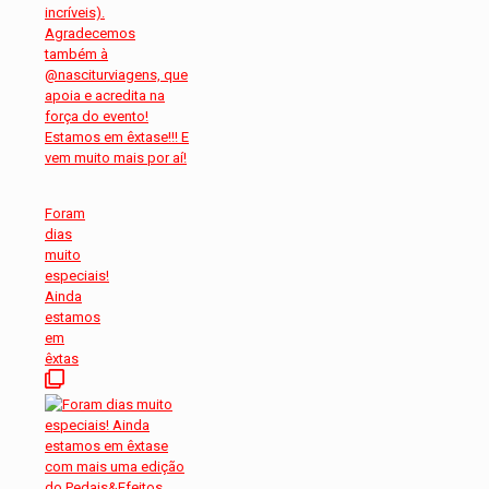
Foram
dias
muito
especiais!
Ainda
estamos
em
êxtas