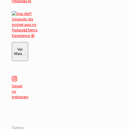
Pedais&Efe
Ver
Mais…
Seguir
no
Instagram
Demo: