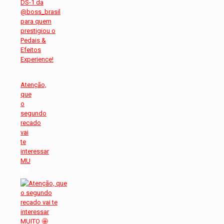
Atenção,
que
o
segundo
recado
vai
te
interessar
MU