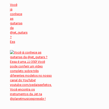
Você
já
conhece
as
guitarras
da
@jet_guitars
?
Ess