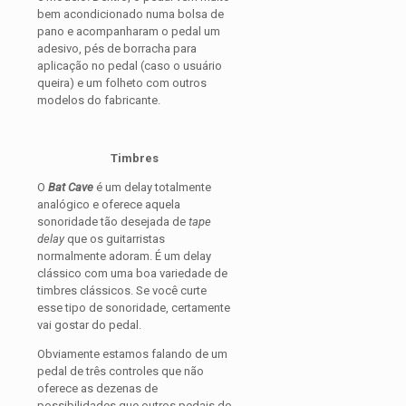
bem acondicionado numa bolsa de
pano e acompanharam o pedal um
adesivo, pés de borracha para
aplicação no pedal (caso o usuário
queira) e um folheto com outros
modelos do fabricante.
Timbres
O
Bat Cave
é um delay totalmente
analógico e oferece aquela
sonoridade tão desejada de
tape
delay
que os guitarristas
normalmente adoram. É um delay
clássico com uma boa variedade de
timbres clássicos. Se você curte
esse tipo de sonoridade, certamente
vai gostar do pedal.
Obviamente estamos falando de um
pedal de três controles que não
oferece as dezenas de
possibilidades que outros pedais do