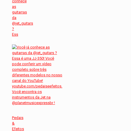
conhece
as
guitarras
da
@jet_guitars
?
Ess
Pedais
&
Efeitos