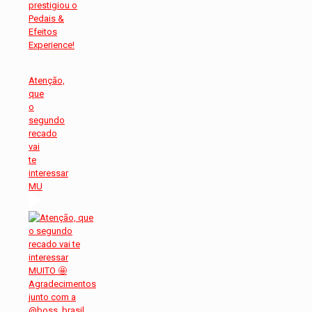
Atenção,
que
o
segundo
recado
vai
te
interessar
MU