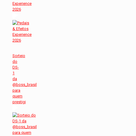
Experience
2026
Sorteio
do
DS-
1
da
@boss_brasil
para
quem
prestigi