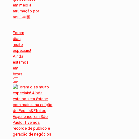
Foram
dias
muito
especiais!
Ainda
estamos
em
êxtas