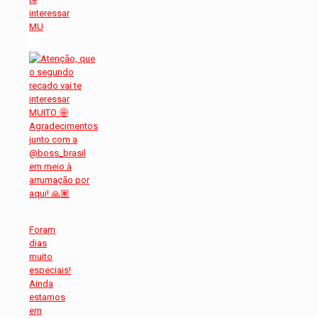
interessar
MU
Foram
dias
muito
especiais!
Ainda
estamos
em