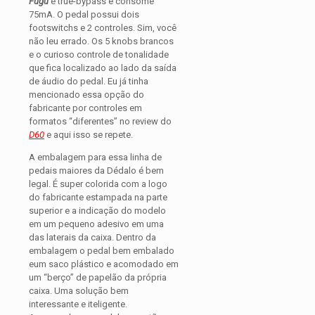
Fugu
é true-bypass e consome
75mA. O pedal possui dois
footswitchs e 2 controles. Sim, você
não leu errado. Os 5 knobs brancos
e o curioso controle de tonalidade
que fica localizado ao lado da saída
de áudio do pedal. Eu já tinha
mencionado essa opção do
fabricante por controles em
formatos “diferentes” no review do
D60
e aqui isso se repete.
A embalagem para essa linha de
pedais maiores da Dédalo é bem
legal. É super colorida com a logo
do fabricante estampada na parte
superior e a indicação do modelo
em um pequeno adesivo em uma
das laterais da caixa. Dentro da
embalagem o pedal bem embalado
eum saco plástico e acomodado em
um “berço” de papelão da própria
caixa. Uma solução bem
interessante e iteligente.