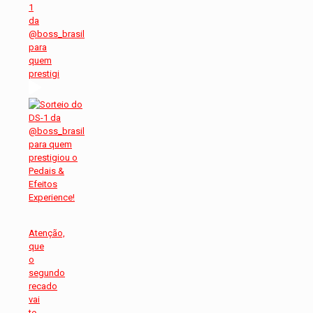
1
da
@boss_brasil
para
quem
prestigi
Atenção,
que
o
segundo
recado
vai
te