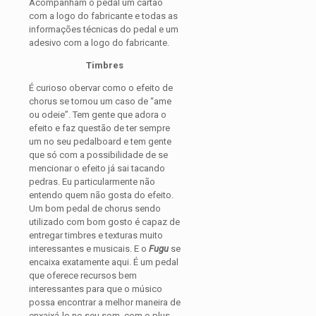
Acompanham o pedal um cartão
com a logo do fabricante e todas as
informações técnicas do pedal e um
adesivo com a logo do fabricante.
Timbres
É curioso obervar como o efeito de
chorus se tornou um caso de “ame
ou odeie”. Tem gente que adora o
efeito e faz questão de ter sempre
um no seu pedalboard e tem gente
que só com a possibilidade de se
mencionar o efeito já sai tacando
pedras. Eu particularmente não
entendo quem não gosta do efeito.
Um bom pedal de chorus sendo
utilizado com bom gosto é capaz de
entregar timbres e texturas muito
interessantes e musicais. E o
Fugu
se
encaixa exatamente aqui. É um pedal
que oferece recursos bem
interessantes para que o músico
possa encontrar a melhor maneira de
enxaixá-lo no seu som, com o plus