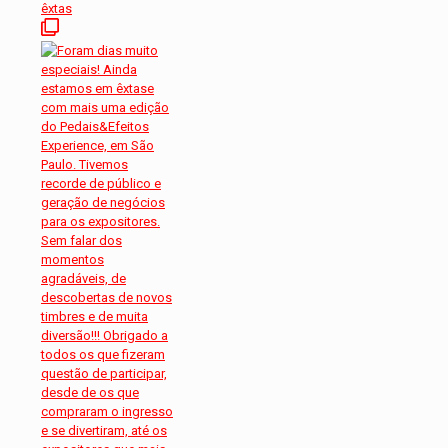
êxtas