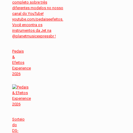
Pedais
&
Efeitos
Experience
2026
Sorteio
do
DS-