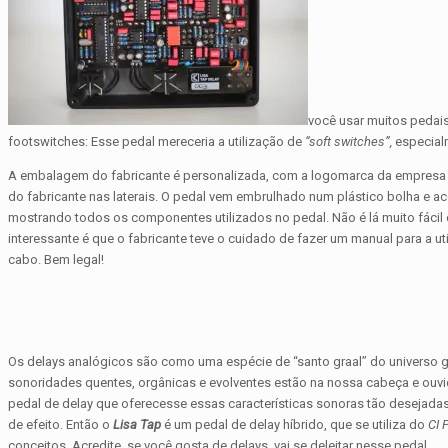
você usar muitos pedai
footswitches: Esse pedal mereceria a utilização de
“soft switches”,
especial
A embalagem do fabricante é personalizada, com a logomarca da empresa o
do fabricante nas laterais. O pedal vem embrulhado num plástico bolha e
mostrando todos os componentes utilizados no pedal. Não é lá muito fácil 
interessante é que o fabricante teve o cuidado de fazer um manual para a u
cabo. Bem legal!
Os delays analógicos são como uma espécie de “santo graal” do universo gu
sonoridades quentes, orgânicas e evolventes estão na nossa cabeça e ouvi
pedal de delay que oferecesse essas características sonoras tão desejadas
de efeito. Então o
Lisa Tap
é um pedal de delay híbrido, que se utiliza do
CI 
conceitos. Acredite, se você gosta de delays, vai se deleitar nesse pedal.