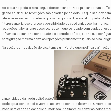
Ao entrar no pedal o sinal segue dois caminhos: Pode passar por um buffer 
ganho ao sinal. As repetições são geradas pelos dois CI’s que são devidamen
oferecer essas sonoridades é que são o grande diferencial do pedal. A idé
interessante, já que oferece a possibilidade de você enriquecer harmonicam
repetições. Obviamente esse recurso tem que ser usado com cuidado, especia
influencia bastante na sonoridade é o controle de filtro, que na sua confi
configuração máxima deixa as repetições praticamente iguais ao sinal origin
Na seção de modulação do Lisa temos um vibrato que modifica a afinação 
a intensidade da modulação) e
Mod
pode optar por usar só o vibrato, ao zerar o controle de tempo. O Vibrato 
Você será capaz de dar aquela “molhada” no timbre ou deixar as coisas mai