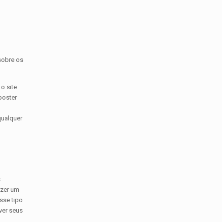
sobre os
o site
poster
qualquer
s
azer um
sse tipo
ver seus