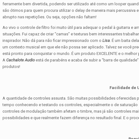
ferramente bem divertida, podendo ser utilizado até como um looper quan
são ótimos para quem procura utilizar o delay de maneira mais percussiva e 
abrupto nas repetições. Ou seja, opções não faltam!
Ao vivo o controle de filtro foi muito útil para adequar o pedal à guitarra
situações. Fui capaz de criar “camas” e texturas bem interessantes trabalh
inspirador. Não dá para não ficar impressionado com o
Lisa
. É um baita de
um contexto musical em que ele não possa ser aplicado. Talvez se você pre
está pronto para conquistar o mundo. É um produto EXCELENTE e o melhor p
A
Cachalote Audio
está de parabéns e acaba de subir a “barra de qualidade
produtos!
Facilidade de 
A quantidade de controles assusta. São muitas possibilidades oferecidas 
tempo conhecendo e testando os controles, especialmente o de saturação e o 
controles de modulação também afetam o timbre, mas já são controles mais
possibilidades e que realmente fazem diferença no resultado final. E o pro
Regu