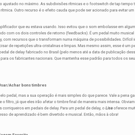
do ajustado no máximo. As subdivisões rítmicas e o footswitch de tap temp
rítmica. Outro recurso é o efeito cauda que pode ser acionado para evitar um
 e amplificador que eu estava usando. Isso evitou que o som embolasse em algu
ando com os dois controles de retorno (feedbacks). É um pedal muito musical
lay, com recursos que o transformam numa máquina de possibilidades. Difícil 
cisar de repetições ultra-cristalinas e limpas. Mas mesmo assim, esse é um p
edal de delay fabricado no Brasil (pelo menos até a data de publicação des
” para os fabricantes nacionais. Que mantenha esse padrão para todos os se
Usar/Achar bons timbres
pelo pedal, mas a sua operação é mais simples do que parece. Vale a pena ga
filtro, já que eles irão afetar o timbre final de maneira mais intensa. Obvia
 corriqueiros em pedais de delay. Para um pedal de delay, o
Lisa
oferece mui
cesso de aprendizado é bem divertido e musical. Então, mãos à obra!
lagem Favorita