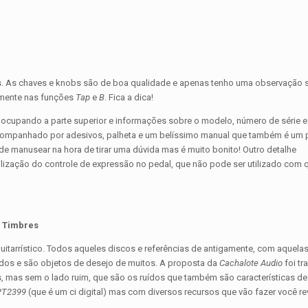
s. As chaves e knobs são de boa qualidade e apenas tenho uma observação 
mente nas funções
Tap
e
B
. Fica a dica!
cupando a parte superior e informações sobre o modelo, número de série e 
 acompanhado por adesivos, palheta e um belíssimo manual que também é um 
de manusear na hora de tirar uma dúvida mas é muito bonito! Outro detalhe
tilização do controle de expressão no pedal, que não pode ser utilizado com 
Timbres
itarrístico. Todos aqueles discos e referências de antigamente, com aquela
dos e são objetos de desejo de muitos. A proposta da
Cachalote Audio
foi tr
, mas sem o lado ruim, que são os ruídos que também são características de
PT2399
(que é um ci digital) mas com diversos recursos que vão fazer você re