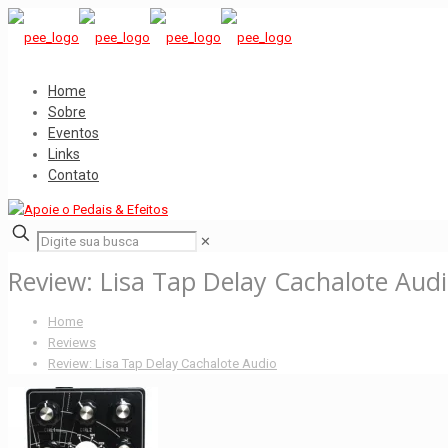
Home
Sobre
Eventos
Links
Contato
✕
Review: Lisa Tap Delay Cachalote Aud
Home
Reviews
Review: Lisa Tap Delay Cachalote Audio