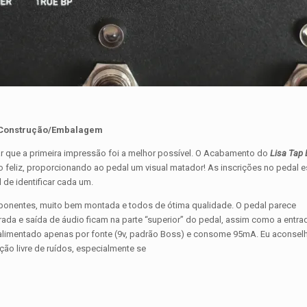
Construção/Embalagem
ar que a primeira impressão foi a melhor possível. O Acabamento do
Lisa Tap 
o feliz, proporcionando ao pedal um visual matador! As inscrições no pedal 
de identificar cada um.
ponentes, muito bem montada e todos de ótima qualidade. O pedal parece
ada e saída de áudio ficam na parte “superior” do pedal, assim como a entra
 alimentado apenas por fonte (9v, padrão Boss) e consome 95mA. Eu aconselh
ão livre de ruídos, especialmente se