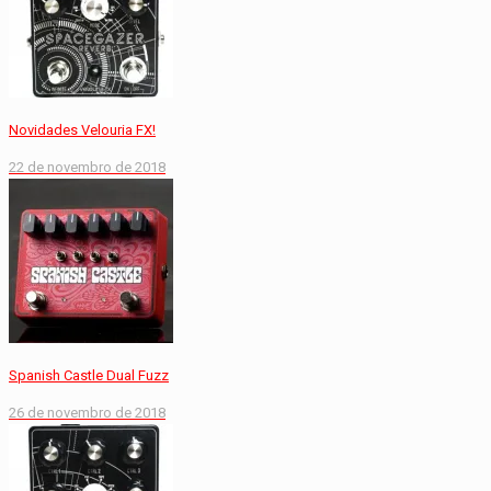
Novidades Velouria FX!
22 de novembro de 2018
Spanish Castle Dual Fuzz
26 de novembro de 2018