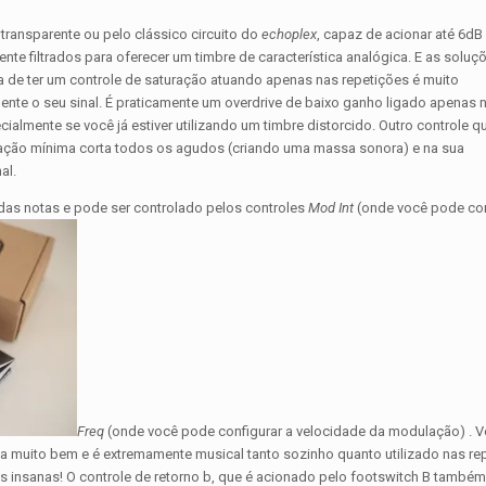
transparente ou pelo clássico circuito do
echoplex
, capaz de acionar até 6dB
te filtrados para oferecer um timbre de característica analógica. E as soluç
ia de ter um controle de saturação atuando apenas nas repetições é muito
ente o seu sinal. É praticamente um overdrive de baixo ganho ligado apenas 
lmente se você já estiver utilizando um timbre distorcido. Outro controle q
guração mínima corta todos os agudos (criando uma massa sonora) e na sua
al.
das notas e pode ser controlado pelos controles
Mod Int
(onde você pode con
Freq
(onde você pode configurar a velocidade da modulação) . 
soa muito bem e é extremamente musical tanto sozinho quanto utilizado nas re
s insanas! O controle de retorno b, que é acionado pelo footswitch B també