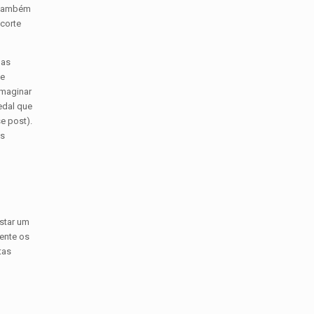
o também
 corte
mas
 e
imaginar
edal que
se post).
us
star um
mente os
tas