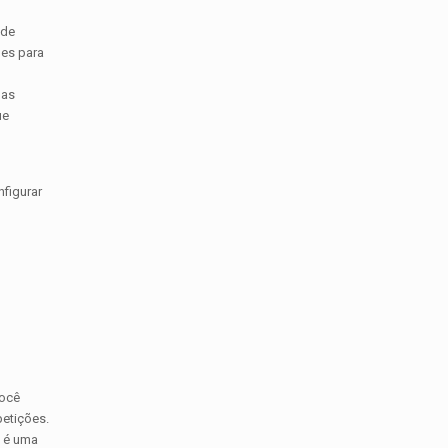
 de
ões para
nas
ue
figurar
Você
petições.
m é uma