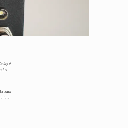
Delay
é
estão
da para
aria a