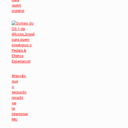
quem
prestigi
Atenção,
que
o
segundo
recado
vai
te
interessar
MU