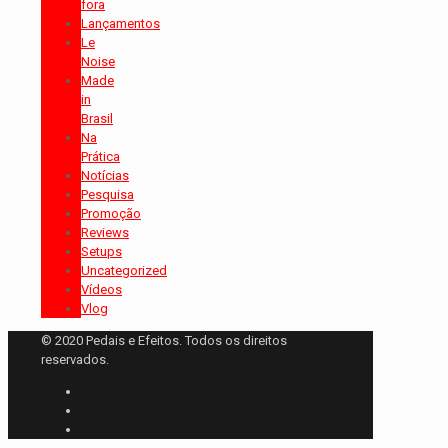
fora
Lançamentos
Le
Noise
Made
in
Brasil
Na
Prática
Notícias
Pesquisa
Promoção
Reviews
Setups
Uncategorized
Vídeos
Vlog
© 2020 Pedais e Efeitos. Todos os direitos
reservados.