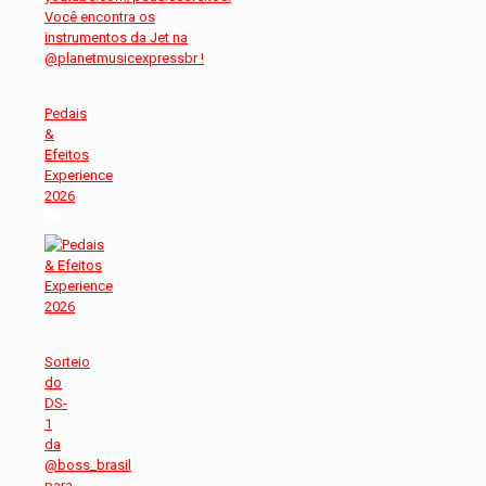
Pedais
&
Efeitos
Experience
2026
Sorteio
do
DS-
1
da
@boss_brasil
para