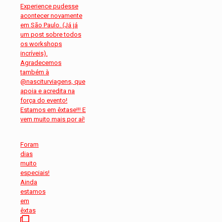
Foram
dias
muito
especiais!
Ainda
estamos
em
êxtas