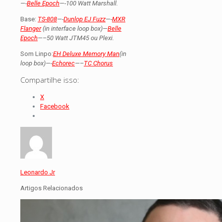
—-
Belle Epoch
—-100 Watt Marshall.
Base:
TS-808
—-
Dunlop EJ Fuzz
—-
MXR
Flanger
(in interface loop box)—
Belle
Epoch
—–50 Watt JTM45 ou Plexi.
Som Linpo:
EH Deluxe Memory Man
(in
loop box)—-
Echorec
—–
TC Chorus
Compartilhe isso:
X
Facebook
Leonardo Jr
Artigos Relacionados