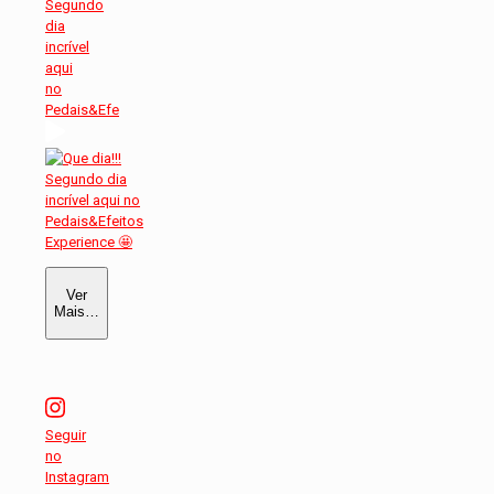
Segundo
dia
incrível
aqui
no
Pedais&Efe
Ver
Mais…
Seguir
no
Instagram