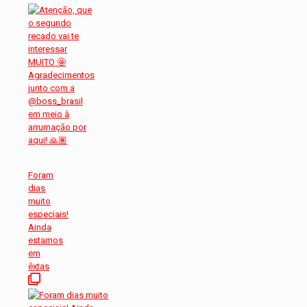
Foram
dias
muito
especiais!
Ainda
estamos
em
êxtas