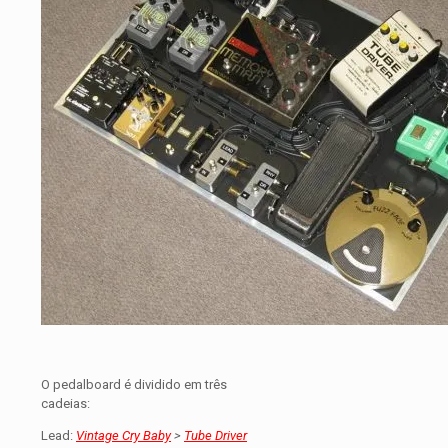
O pedalboard é dividido em três
cadeias:
Lead:
Vintage Cry Baby
>
Tube Driver