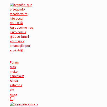
Foram
dias
muito
especiais!
Ainda
estamos
em
êxtas