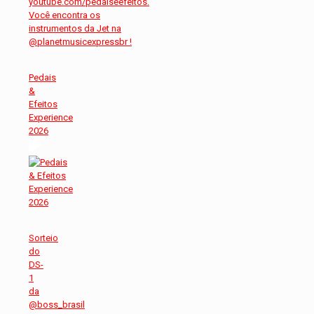
Pedais
&
Efeitos
Experience
2026
Sorteio
do
DS-
1
da
@boss_brasil