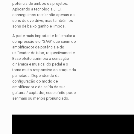
potência de ambos os projetos.
Aplicando a tecnologia JFET,
conseguimos recriar não apenas os
sons de overdrive, mas também os
sons de baixo ganho e limpos.
A parte mais importante foi emular a
compressão e o “SAG” que saem do
amplificador de potência e do
retificador de tubo, respectivamente.
Esse efeito aprimora a sensação
dinâmica e musical do pedal e o
torna muito responsivo ao ataque da
palhetada. Dependendo da
configuração do modo de
amplificador e da saída da sua
guitarra / captador, esse efeito pode
ser mais ou menos pronunciado.