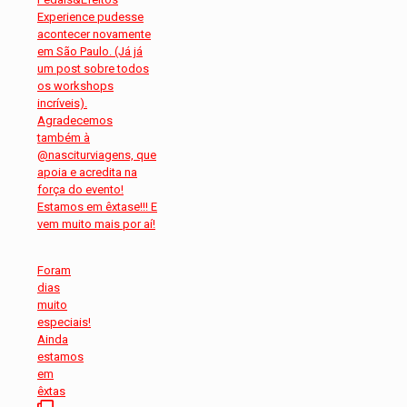
Foram
dias
muito
especiais!
Ainda
estamos
em
êxtas