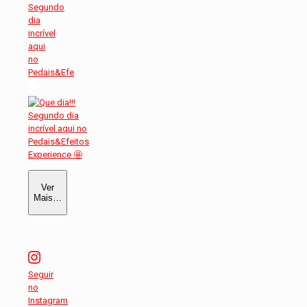
Segundo
dia
incrível
aqui
no
Pedais&Efe
Ver
Mais…
Seguir
no
Instagram