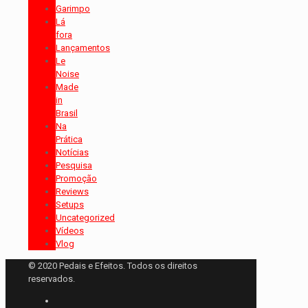
Garimpo
Lá
fora
Lançamentos
Le
Noise
Made
in
Brasil
Na
Prática
Notícias
Pesquisa
Promoção
Reviews
Setups
Uncategorized
Vídeos
Vlog
© 2020 Pedais e Efeitos. Todos os direitos
reservados.