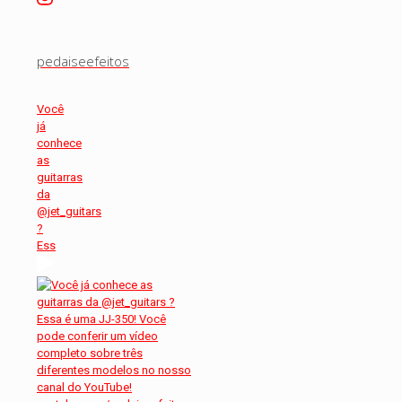
pedaiseefeitos
Você
já
conhece
as
guitarras
da
@jet_guitars
?
Ess