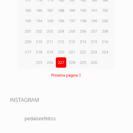
177
178
179
180
181
182
183
184
185
186
187
188
189
190
191
192
193
194
195
196
197
198
199
200
201
202
203
204
205
206
207
208
209
210
211
212
213
214
215
216
217
218
219
220
221
222
223
224
225
226
227
228
229
230
Próxima página
INSTAGRAM
pedaiseefeitos