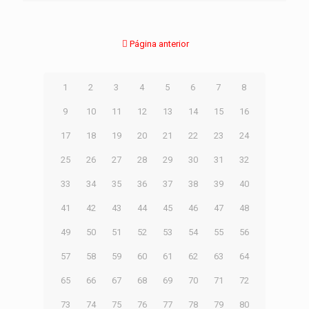
Página anterior
1
2
3
4
5
6
7
8
9
10
11
12
13
14
15
16
17
18
19
20
21
22
23
24
25
26
27
28
29
30
31
32
33
34
35
36
37
38
39
40
41
42
43
44
45
46
47
48
49
50
51
52
53
54
55
56
57
58
59
60
61
62
63
64
65
66
67
68
69
70
71
72
73
74
75
76
77
78
79
80