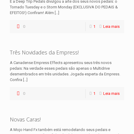
E a Deep Trip Pedals divulgou a arte dos seus novos pedais: o
Tornado Tuesday e o Storm Monday (EXCLUSIVA DO PEDAIS &
EFEITOS!) Confiram! Além
[…]
0
1
Leia mais
Três Novidades da Empress!
A Canadense Empress Effects apresentou seus três novos
pedais: Na verdade esses pedais são apenas o Multidrive
desmembrados em três unidades. Jogada esperta da Empress.
Confira
[…]
0
1
Leia mais
Novas Caras!
A Mojo Hand Fx também está remodelando seus pedais e