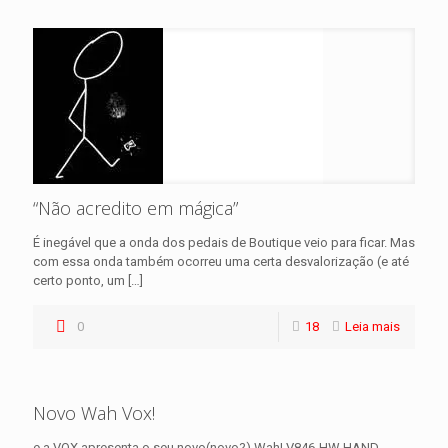
“Não acredito em mágica”
É inegável que a onda dos pedais de Boutique veio para ficar. Mas
com essa onda também ocorreu uma certa desvalorização (e até
certo ponto, um
[…]
0
18
Leia mais
Novo Wah Vox!
e a VOX apresenta o seu novo(novo?) Wah! V846-HW HAND-