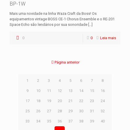
BP-1W
Mais uma novidade na linha Waza Craft da Boss! Os
equipamentos vintage BOSS CE-1 Chorus Ensemble e o RE-201
Space Echo são lendários por sua sonoridade
[…]
0
0
Leia mais
Página anterior
1
2
3
4
5
6
7
8
9
10
11
12
13
14
15
16
17
18
19
20
21
22
23
24
25
26
27
28
29
30
31
32
33
34
35
36
37
38
39
40