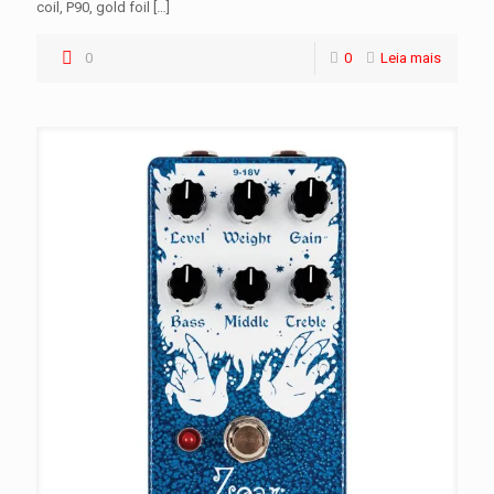
coil, P90, gold foil
[…]
0
0
Leia mais