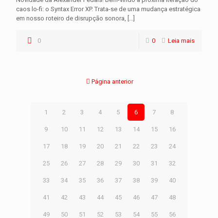
caos lo-fi: o Syntax Error XP. Trata-se de uma mudança estratégica
em nosso roteiro de disrupção sonora,
[…]
0
0
Leia mais
Página anterior
1
2
3
4
5
6
7
8
9
10
11
12
13
14
15
16
17
18
19
20
21
22
23
24
25
26
27
28
29
30
31
32
33
34
35
36
37
38
39
40
41
42
43
44
45
46
47
48
49
50
51
52
53
54
55
56