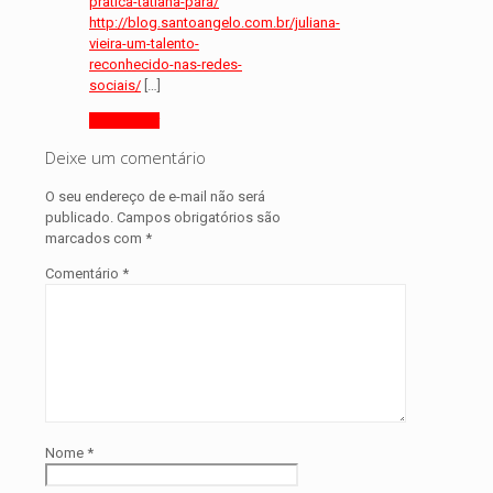
pratica-tatiana-para/
http://blog.santoangelo.com.br/juliana-
vieira-um-talento-
reconhecido-nas-redes-
sociais/
[…]
Responder
Deixe um comentário
O seu endereço de e-mail não será
publicado.
Campos obrigatórios são
marcados com
*
Comentário
*
Nome
*