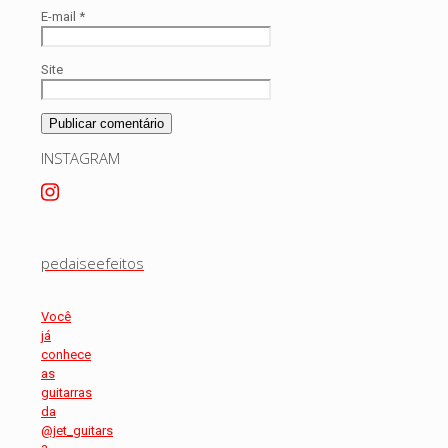
E-mail
*
Site
INSTAGRAM
pedaiseefeitos
Você
já
conhece
as
guitarras
da
@jet_guitars