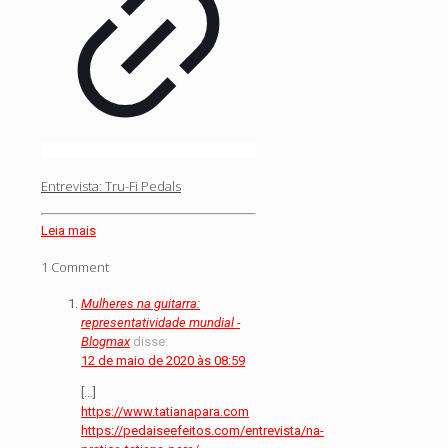
Entrevista: Tru-Fi Pedals
Leia mais
1 Comment
Mulheres na guitarra:
representatividade mundial -
Blogmax
disse:
12 de maio de 2020 às 08:59
[…]
https://www.tatianapara.com
https://pedaiseefeitos.com/entrevista/na-