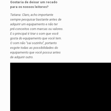
Gostaria de deixar um recado
para os nossos leitores?
Tatiana: Claro, acho importante
sempre pesquisar bastante antes de
adquirir um equipamento e não ter
pré-conceitos com marcas ou valores.
E o principal é tirar o som que você
gosta do equipamento que você tem.
O som não “sai sozinho”, portanto
esgote todas as possibilidades do
equipamento que você possui antes
de adquirir outro.