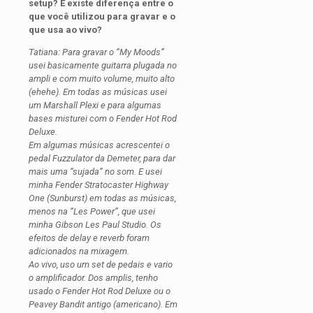
setup? E existe diferença entre o
que você utilizou para gravar e o
que usa ao vivo?
Tatiana: Para gravar o “My Moods”
usei basicamente guitarra plugada no
ampli e com muito volume, muito alto
(ehehe). Em todas as músicas usei
um Marshall Plexi e para algumas
bases misturei com o Fender Hot Rod
Deluxe.
Em algumas músicas acrescentei o
pedal Fuzzulator da Demeter, para dar
mais uma “sujada” no som. E usei
minha Fender Stratocaster Highway
One (Sunburst) em todas as músicas,
menos na “Les Power”, que usei
minha Gibson Les Paul Studio. Os
efeitos de delay e reverb foram
adicionados na mixagem.
Ao vivo, uso um set de pedais e vario
o amplificador. Dos amplis, tenho
usado o Fender Hot Rod Deluxe ou o
Peavey Bandit antigo (americano). Em