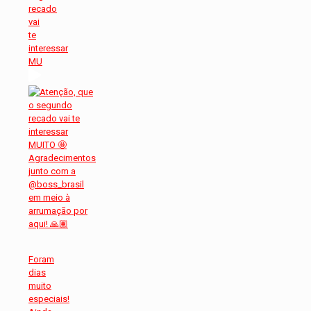
recado
vai
te
interessar
MU
Foram
dias
muito
especiais!