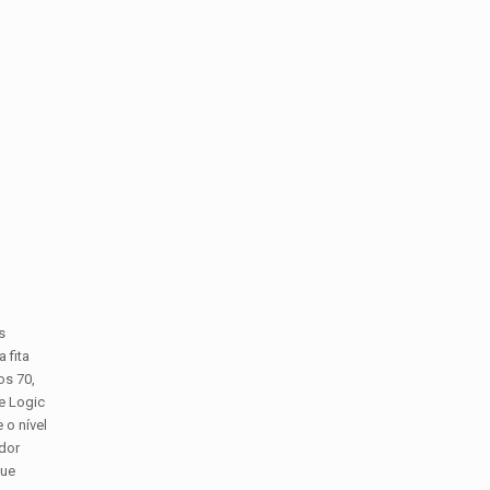
s
 fita
os 70,
te Logic
 o nível
dor
que