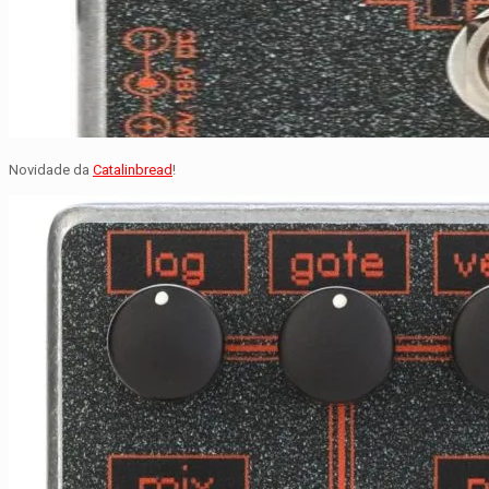
Novidade da
Catalinbread
!