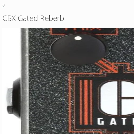
0
CBX Gated Reberb