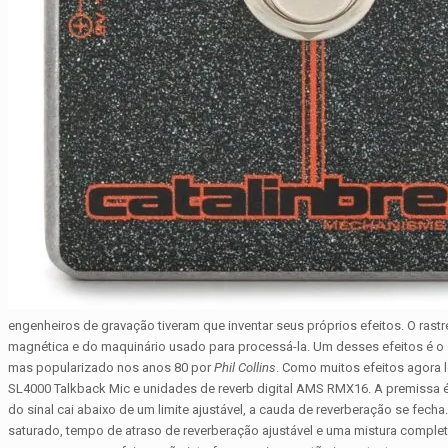
engenheiros de gravação tiveram que inventar seus próprios efeitos. O r
magnética e do maquinário usado para processá-la. Um desses efeitos é o ga
mas popularizado nos anos 80 por
Phil Collins
. Como muitos efeitos agora l
SL4000 Talkback Mic e unidades de reverb digital AMS RMX16. A premissa é 
do sinal cai abaixo de um limite ajustável, a cauda de reverberação se fech
saturado, tempo de atraso de reverberação ajustável e uma mistura completa