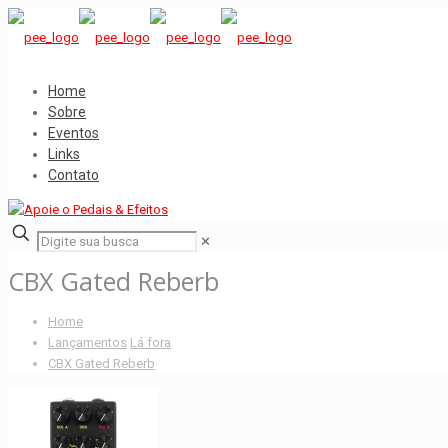
Home
Sobre
Eventos
Links
Contato
✕
CBX Gated Reberb
Home
Lançamentos
Lá fora
CBX Gated Reberb