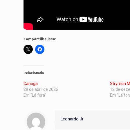
Compartilhe isso:
Relacionado
Canoga
Strymon M
28 de abril de 2026
12 de dez
Em "Lá fora"
Em "Lá for
Leonardo Jr