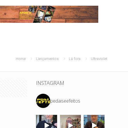
Home
Lançamentos
Lá fora
Ultraviolet
INSTAGRAM
pedaiseefeitos