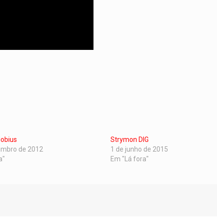
obius
Strymon DIG
embro de 2012
1 de junho de 2015
a"
Em "Lá fora"