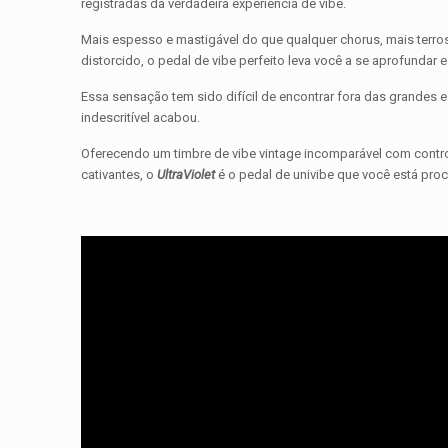
registradas da verdadeira experiência de vibe.
Mais espesso e mastigável do que qualquer chorus, mais terro
distorcido, o pedal de vibe perfeito leva você a se aprofundar e
Essa sensação tem sido difícil de encontrar fora das grandes 
indescritível acabou.
Oferecendo um timbre de vibe vintage incomparável com contr
cativantes, o
UltraViolet
é o pedal de univibe que você está pro