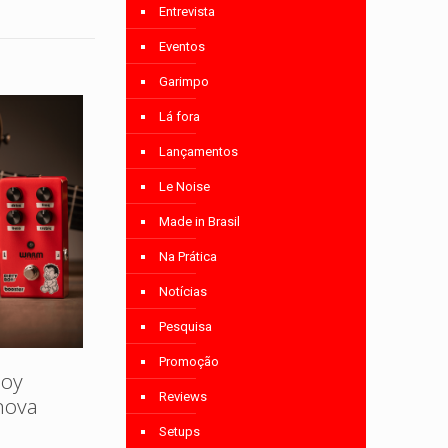
Entrevista
Eventos
Garimpo
Lá fora
Lançamentos
Le Noise
Made in Brasil
Na Prática
Notícias
Pesquisa
Promoção
Boy
Reviews
nova
Setups