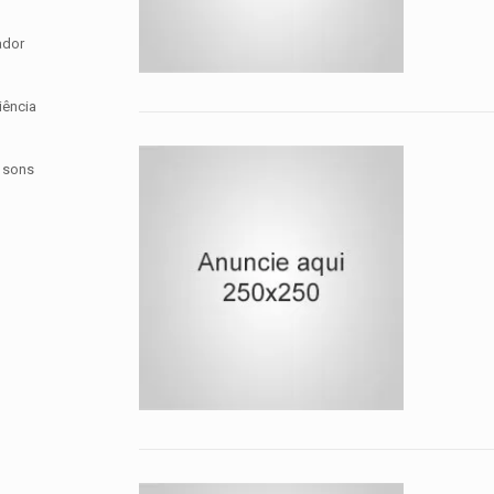
ador
iência
e sons