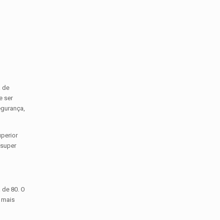
a de
e ser
egurança,
perior
(super
 de 80. O
e mais