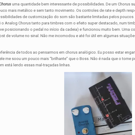
Chorus
uma quantidade bem interessante de possibilidades. De um Chorus s
pouco mais metálico e sem tanto movimento. Os controles de rate e depth re
ossibilidades de customização do som são bastante limitadas pelos poucos
ei o Analog Chorus tanto para timbres com o efeito super destacado, num timbr
ive posicionando o pedal no início da cadeia) e funcionou muito bem. Uma c
st de volume no sinal. Não me incomodou e até foi útil em algumas situaçõe
referência de todos ao pensarmos em chorus analógico. Eu posso estar eng
ele me soou um pouco mais “brilhante” que o Boss. Não é nada que o torne p
em está lendo essas mal-traçadas linhas.