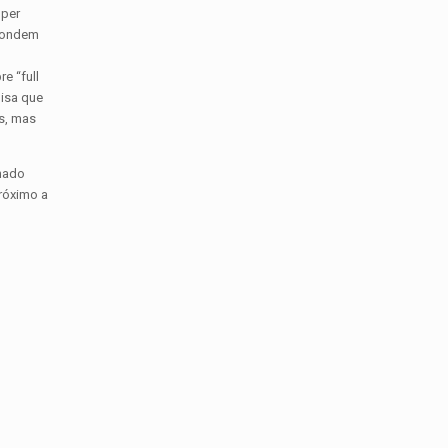
uper
spondem
e “full
oisa que
s, mas
anado
róximo a