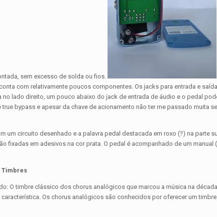
ontada, sem excesso de solda ou fios.
 conta com relativamente poucos componentes. Os jacks para entrada e saíd
ca no lado direito, um pouco abaixo do jack de entrada de áudio e o pedal pod
l é true bypass e apesar da chave de acionamento não ter me passado muita s
m um circuito desenhado e a palavra pedal destacada em roxo (?) na parte su
 são fixadas em adesivos na cor prata. O pedal é acompanhado de um manual 
Timbres
cido: O timbre clássico dos chorus analógicos que marcou a música na década
ão característica. Os chorus analógicos são conhecidos por oferecer um timbr