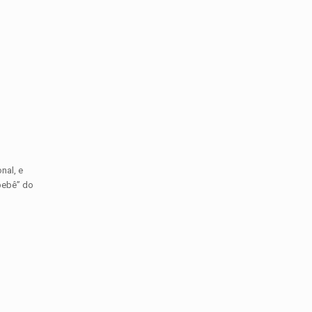
nal, e
bebê” do