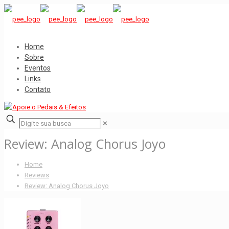
Home
Sobre
Eventos
Links
Contato
✕
Review: Analog Chorus Joyo
Home
Reviews
Review: Analog Chorus Joyo