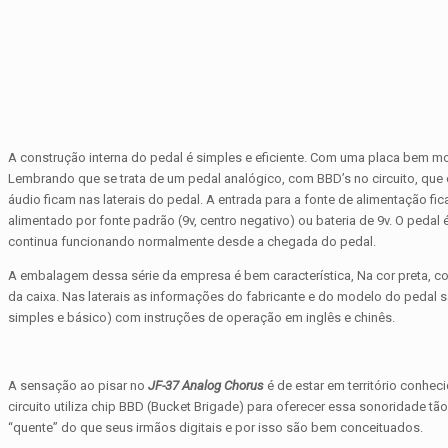
A construção interna do pedal é simples e eficiente. Com uma placa bem m
Lembrando que se trata de um pedal analógico, com BBD’s no circuito, que
áudio ficam nas laterais do pedal. A entrada para a fonte de alimentação fi
alimentado por fonte padrão (9v, centro negativo) ou bateria de 9v. O peda
continua funcionando normalmente desde a chegada do pedal.
A embalagem dessa série da empresa é bem característica, Na cor preta, co
da caixa. Nas laterais as informações do fabricante e do modelo do pedal
simples e básico) com instruções de operação em inglês e chinês.
A sensação ao pisar no
JF-37 Analog Chorus
é de estar em território conhe
circuito utiliza chip BBD (Bucket Brigade) para oferecer essa sonoridade t
“quente” do que seus irmãos digitais e por isso são bem conceituados.