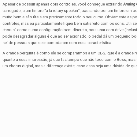
Apesar de possuir apenas dois controles, você consegue extrair do
Analog 
carregado, a um timbre “a la rotary speaker”, passando por um timbre um 
muito bem e são úteis em praticamente todo o seu curso. Obviamente as p
controles, mas eu particularmente fiquei bem satisfeito com os sons. Utiliz
chorus” como numa configuração bem discreta, para usar com drive (inclus
pode desagradar alguns é que ao ser acionado, o pedal dá um pequeno boo
sei de pessoas que se incomodaram com essa característica.
A grande pergunta é como ele se compararmos a um CE-2, que é a grande 
quanto a essa impressão, já que faz tempo que não toco com o Boss, mas 
um chorus digital, mas a diferença existe, caso essa seja uma dúvida de qu