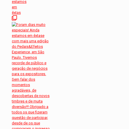
estamos
em
êxtas