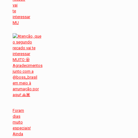
vai
te
interessar
MU
Foram
dias
muito
especiais!
Ainda