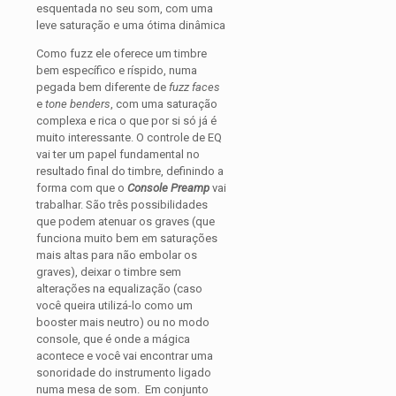
esquentada no seu som, com uma
leve saturação e uma ótima dinâmica
Como fuzz ele oferece um timbre
bem específico e ríspido, numa
pegada bem diferente de
fuzz faces
e
tone benders
, com uma saturação
complexa e rica o que por si só já é
muito interessante. O controle de EQ
vai ter um papel fundamental no
resultado final do timbre, definindo a
forma com que o
Console Preamp
vai
trabalhar. São três possibilidades
que podem atenuar os graves (que
funciona muito bem em saturações
mais altas para não embolar os
graves), deixar o timbre sem
alterações na equalização (caso
você queira utilizá-lo como um
booster mais neutro) ou no modo
console, que é onde a mágica
acontece e você vai encontrar uma
sonoridade do instrumento ligado
numa mesa de som. Em conjunto