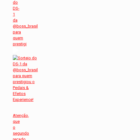
do
DS-
1
da
@boss_brasil
para
quem
prestigi
Atenção,
que
o
segundo
recado