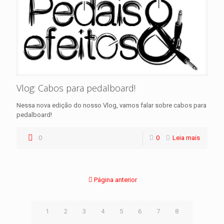
Vlog: Cabos para pedalboard!
Nessa nova edição do nosso Vlog, vamos falar sobre cabos para
pedalboard!
0
0
Leia mais
Página anterior
1
2
3
4
5
6
7
8