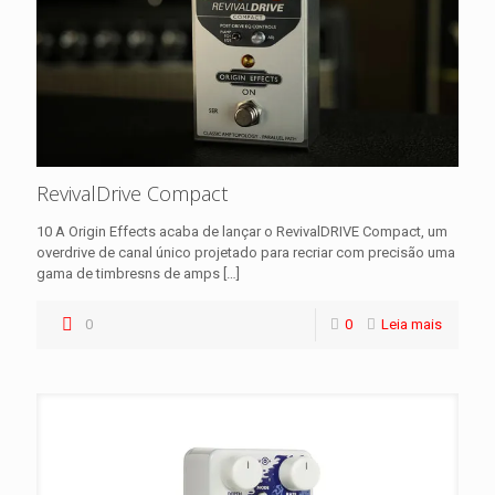
RevivalDrive Compact
10 A Origin Effects acaba de lançar o RevivalDRIVE Compact, um
overdrive de canal único projetado para recriar com precisão uma
gama de timbresns de amps
[…]
0
0
Leia mais