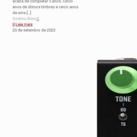
acaba de completar 5 anos. Cinco
anos de ótimos timbres e cinco anos
de uma
[…]
Gostou disso
0
0
Leia mais
20 de setembro de 2023