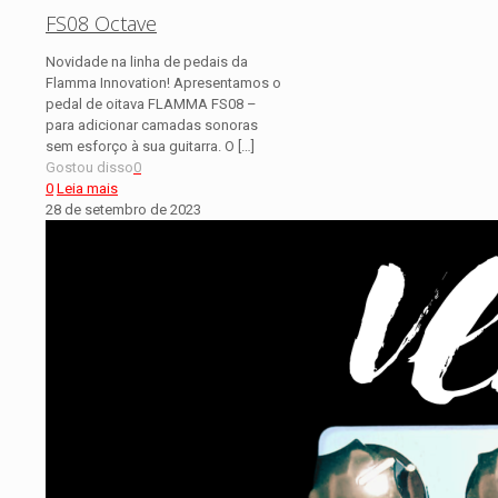
FS08 Octave
Novidade na linha de pedais da
Flamma Innovation! Apresentamos o
pedal de oitava FLAMMA FS08 –
para adicionar camadas sonoras
sem esforço à sua guitarra. O
[…]
Gostou disso
0
0
Leia mais
28 de setembro de 2023