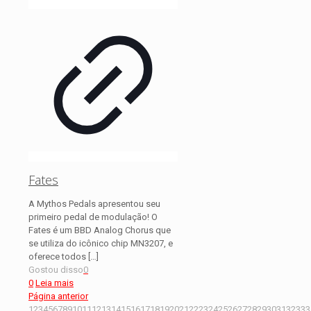
Fates
A Mythos Pedals apresentou seu
primeiro pedal de modulação! O
Fates é um BBD Analog Chorus que
se utiliza do icônico chip MN3207, e
oferece todos
[…]
Gostou disso
0
0
Leia mais
Página anterior
1
2
3
4
5
6
7
8
9
10
11
12
13
14
15
16
17
18
19
20
21
22
23
24
25
26
27
28
29
30
31
32
33
3