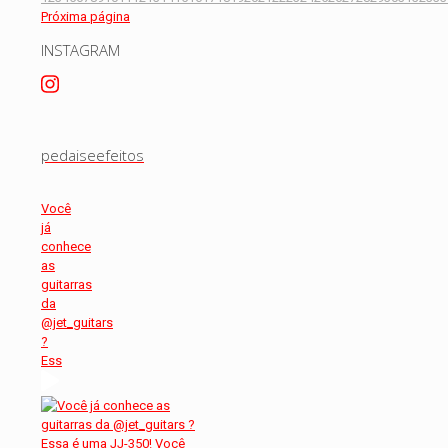
Próxima página
INSTAGRAM
pedaiseefeitos
Você
já
conhece
as
guitarras
da
@jet_guitars
?
Ess