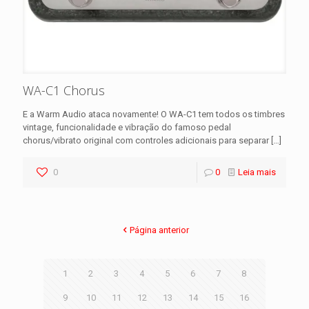
WA-C1 Chorus
E a Warm Audio ataca novamente! O WA-C1 tem todos os timbres
vintage, funcionalidade e vibração do famoso pedal
chorus/vibrato original com controles adicionais para separar
[…]
0
0
Leia mais
Página anterior
1
2
3
4
5
6
7
8
9
10
11
12
13
14
15
16