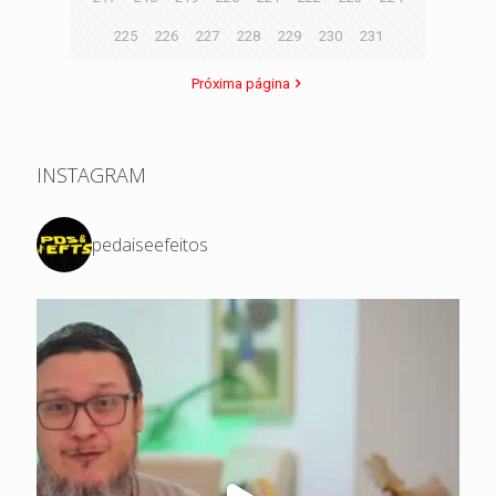
225
226
227
228
229
230
231
Próxima página
INSTAGRAM
pedaiseefeitos