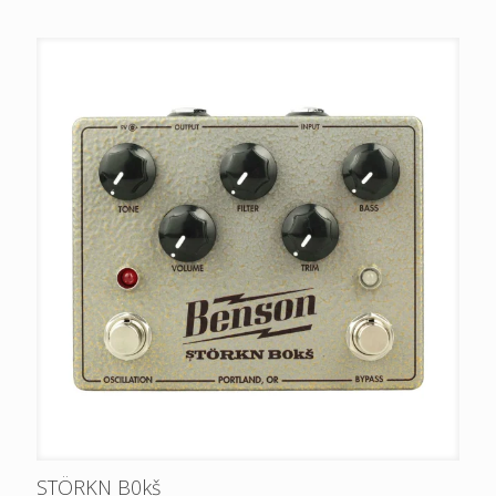
STÖRKN B0kš