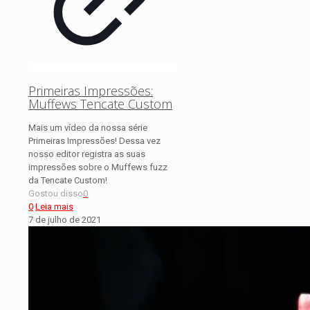
Primeiras Impressões:
Muffews Tencate Custom
Mais um vídeo da nossa série
Primeiras Impressões! Dessa vez
nosso editor registra as suas
impressões sobre o Muffews fuzz
da Tencate Custom!
Gostou disso
0
0
Leia mais
7 de julho de 2021