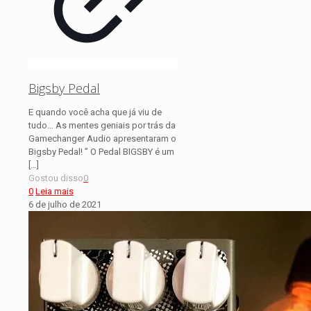
Bigsby Pedal
E quando você acha que já viu de
tudo… As mentes geniais por trás da
Gamechanger Audio apresentaram o
Bigsby Pedal! ” O Pedal BIGSBY é um
[…]
Gostou disso
0
0
Leia mais
6 de julho de 2021