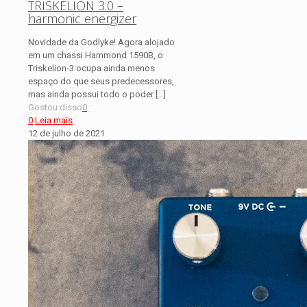
TRISKELION 3.0 –
harmonic energizer
Novidade da Godlyke! Agora alojado
em um chassi Hammond 1590B, o
Triskelion-3 ocupa ainda menos
espaço do que seus predecessores,
mas ainda possui todo o poder
[…]
Gostou disso
0
0
Leia mais
12 de julho de 2021