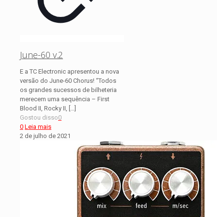
June-60 v.2
E a TC Electronic apresentou a nova
versão do June-60 Chorus! “Todos
os grandes sucessos de bilheteria
merecem uma sequência – First
Blood II, Rocky II,
[…]
Gostou disso
0
0
Leia mais
2 de julho de 2021