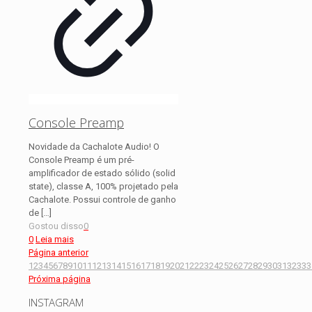
Console Preamp
Novidade da Cachalote Audio! O
Console Preamp é um pré-
amplificador de estado sólido (solid
state), classe A, 100% projetado pela
Cachalote. Possui controle de ganho
de
[…]
Gostou disso
0
0
Leia mais
Página anterior
1
2
3
4
5
6
7
8
9
10
11
12
13
14
15
16
17
18
19
20
21
22
23
24
25
26
27
28
29
30
31
32
33
3
Próxima página
INSTAGRAM